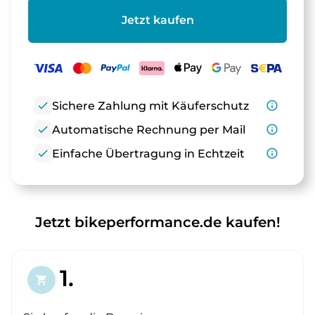
Jetzt kaufen
check
Sichere Zahlung mit Käuferschutz
info_outline
check
Automatische Rechnung per Mail
info_outline
check
Einfache Übertragung in Echtzeit
info_outline
Jetzt bikeperformance.de kaufen!
1.
shopping_cart