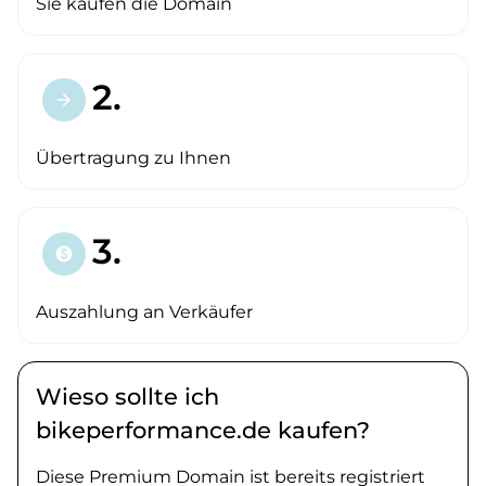
Sie kaufen die Domain
2.
arrow_forward
Übertragung zu Ihnen
3.
paid
Auszahlung an Verkäufer
Wieso sollte ich
bikeperformance.de kaufen?
Diese Premium Domain ist bereits registriert